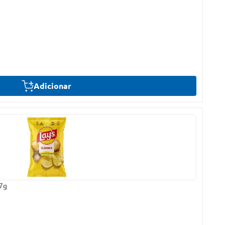
Adicionar
57g