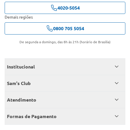
4020-5054
Demais regiões
0800 705 5054
De segunda a domingo, das 8h às 21h (horário de Brasília)
Institucional
Quem somos
Sam's Club
Catálogo
Seja sócio
Atendimento
Trabalhe conosco
Benefícios
Fale conosco
Encontre um Clube
Formas de Pagamento
Member’s Mark
Atendimento em libras
Televendas