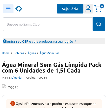
0
Seja Sócio
Busque no Sam's Club
Insira seu CEP
e veja produtos na sua região
Home
Bebidas
Águas
Águas Sem Gás
Água Mineral Sem Gás Límpida Pack
com 6 Unidades de 1,5l Cada
Marca:
Límpida
-
Código:
109234
Ops! Infelizmente, este produto está sem estoque no