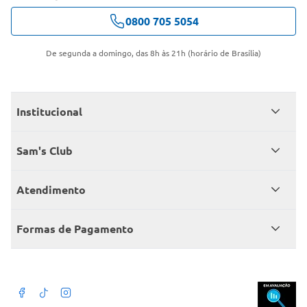
0800 705 5054
De segunda a domingo, das 8h às 21h (horário de Brasília)
Institucional
Quem somos
Sam's Club
Catálogo
Seja sócio
Atendimento
Trabalhe conosco
Benefícios
Fale conosco
Encontre um Clube
Formas de Pagamento
Member’s Mark
Atendimento em libras
Televendas
Cartão crédito Sam’s Club
+Negócios
Blog
Dúvidas frequentes