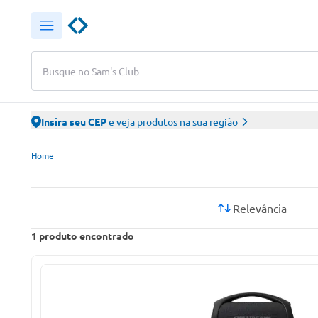
Busque no Sam's Club
Insira seu CEP
e veja produtos na sua região
Sam’s Club – Faça suas compras online
Home
Relevância
1
produto encontrado