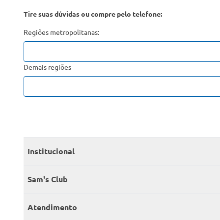
Tire suas dúvidas ou compre pelo telefone:
Regiões metropolitanas:
Demais regiões
Institucional
Quem somos
Sam's Club
Catálogo
Seja sócio
Atendimento
Trabalhe conosco