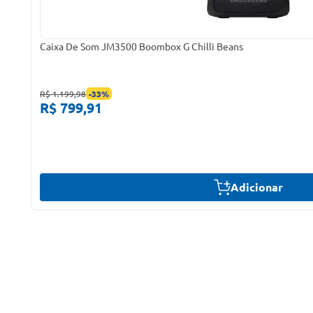
Caixa De Som JM3500 Boombox G Chilli Beans
R$ 1.199,98
-
33
%
R$ 799,91
Adicionar