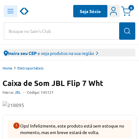
0
Seja Sócio
Busque no Sam's Club
Insira seu CEP
e veja produtos na sua região
Home
Eletroportáteis
Caixa de Som JBL Flip 7 Wht
Marca:
JBL
-
Código:
145121
Ops! Infelizmente, este produto está sem estoque no
momento, mas em breve estará de volta.