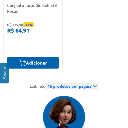
Conjunto Taças Gin Colibri 6
Peças
R$ 119,98
-
46
%
R$ 64,91
Adicionar
Exibindo
15
produtos por página