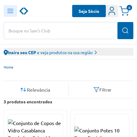
0
Seja Sócio
Busque no Sam's Club
Insira seu CEP
e veja produtos na sua região
Sam’s Club – Faça suas compras online
Home
Relevância
Filtrar
3
produtos encontrados