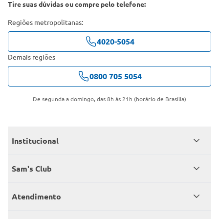
Tire suas dúvidas ou compre pelo telefone:
Regiões metropolitanas:
4020-5054
Demais regiões
0800 705 5054
De segunda a domingo, das 8h às 21h (horário de Brasília)
Institucional
Quem somos
Sam's Club
Catálogo
Seja sócio
Atendimento
Trabalhe conosco
Benefícios