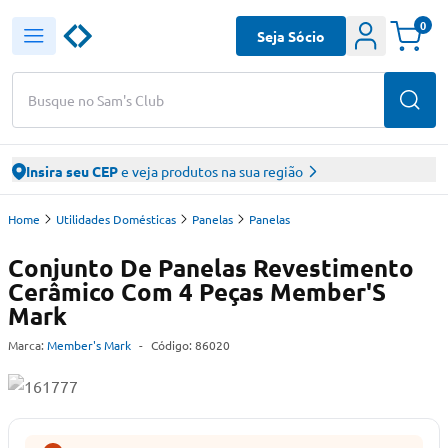
0
Seja Sócio
Busque no Sam's Club
Insira seu CEP
e veja produtos na sua região
Home
Utilidades Domésticas
Panelas
Panelas
Conjunto De Panelas Revestimento
Cerâmico Com 4 Peças Member'S
Mark
Marca:
Member's Mark
-
Código:
86020