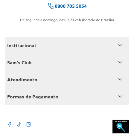
0800 705 5054
De segunda a domingo, das 8h às 21h (horário de Brasília)
Institucional
Quem somos
Sam's Club
Catálogo
Seja sócio
Atendimento
Trabalhe conosco
Benefícios
Fale conosco
Encontre um Clube
Formas de Pagamento
Member’s Mark
Atendimento em libras
Televendas
Cartão crédito Sam’s Club
+Negócios
Blog
Dúvidas frequentes