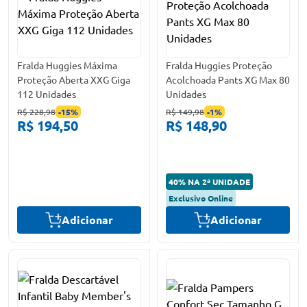
Fralda Huggies Máxima
Fralda Huggies Proteção
Proteção Aberta XXG Giga
Acolchoada Pants XG Max 80
112 Unidades
Unidades
R$ 228,98
-
15
%
R$ 149,98
-
1
%
R$ 194,50
R$ 148,90
40% NA 2ª UNIDADE
Exclusivo Online
Adicionar
Adicionar