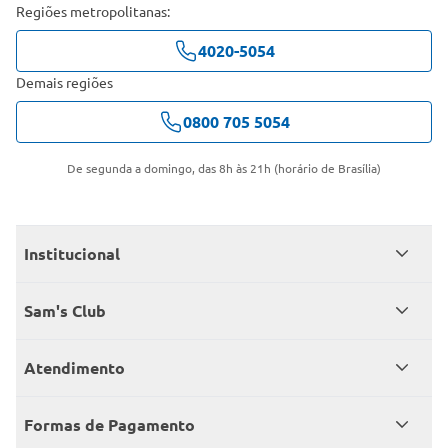
Regiões metropolitanas:
4020-5054
Demais regiões
0800 705 5054
De segunda a domingo, das 8h às 21h (horário de Brasília)
Institucional
Quem somos
Sam's Club
Catálogo
Seja sócio
Atendimento
Trabalhe conosco
Benefícios
Fale conosco
Encontre um Clube
Formas de Pagamento
Member’s Mark