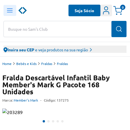
0
Seja Sócio
Busque no Sam's Club
Insira seu CEP
e veja produtos na sua região
Home
Bebês e Kids
Fraldas
Fraldas
Fralda Descartável Infantil Baby
Member's Mark G Pacote 168
Unidades
Marca:
Member's Mark
-
Código:
137275