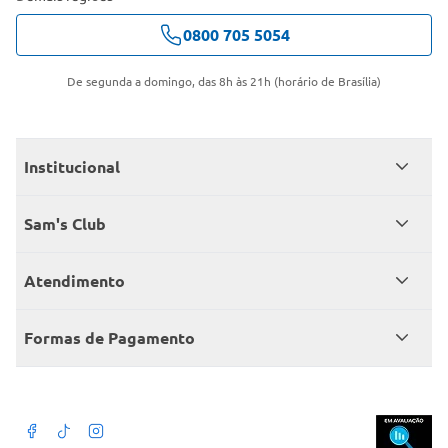
0800 705 5054
De segunda a domingo, das 8h às 21h (horário de Brasília)
Institucional
Quem somos
Sam's Club
Catálogo
Seja sócio
Atendimento
Trabalhe conosco
Benefícios
Fale conosco
Encontre um Clube
Formas de Pagamento
Member’s Mark
Atendimento em libras
Televendas
Cartão crédito Sam’s Club
+Negócios
Blog