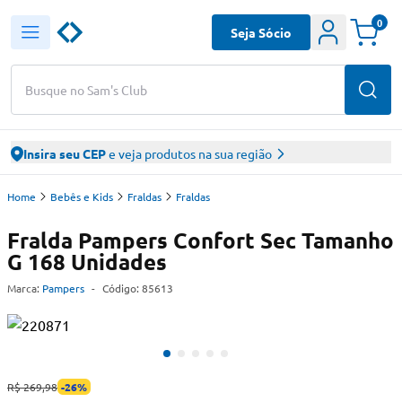
0
Seja Sócio
Busque no Sam's Club
Insira seu CEP
e veja produtos na sua região
Home
Bebês e Kids
Fraldas
Fraldas
Fralda Pampers Confort Sec Tamanho
G 168 Unidades
Marca:
Pampers
-
Código:
85613
R$ 269,98
-
26
%