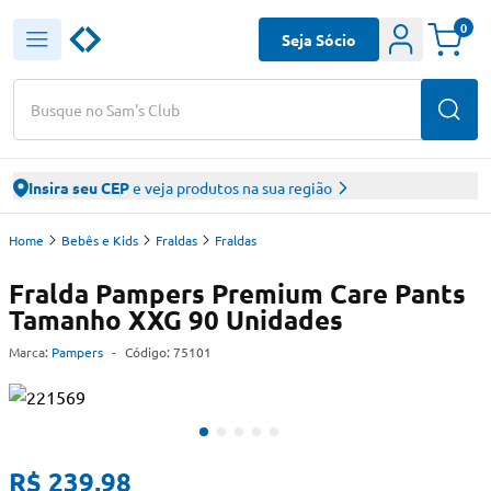
0
Seja Sócio
Busque no Sam's Club
Insira seu CEP
e veja produtos na sua região
Home
Bebês e Kids
Fraldas
Fraldas
Fralda Pampers Premium Care Pants
Tamanho XXG 90 Unidades
Marca:
Pampers
-
Código:
75101
R$ 239,98