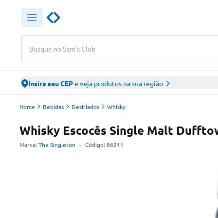
Busque no Sam's Club
Insira seu CEP
e veja produtos na sua região
Home
Bebidas
Destilados
Whisky
Whisky Escocês Single Malt Duffto
Marca:
The Singleton
-
Código:
86211