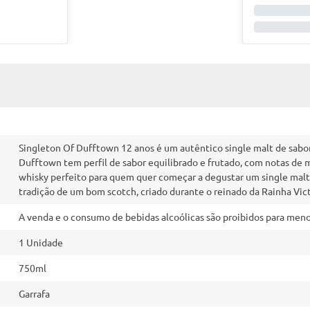
Singleton Of Dufftown 12 anos é um autêntico single malt de sabor
Dufftown tem perfil de sabor equilibrado e frutado, com notas de m
whisky perfeito para quem quer começar a degustar um single malt 
tradição de um bom scotch, criado durante o reinado da Rainha Vict
A venda e o consumo de bebidas alcoólicas são proibidos para menor
1 Unidade
750ml
Garrafa