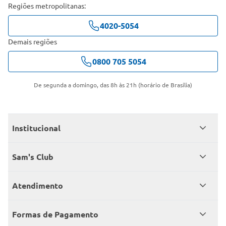
Regiões metropolitanas:
4020-5054
Demais regiões
0800 705 5054
De segunda a domingo, das 8h às 21h (horário de Brasília)
Institucional
Quem somos
Sam's Club
Catálogo
Seja sócio
Atendimento
Trabalhe conosco
Benefícios
Fale conosco
Encontre um Clube
Formas de Pagamento
Member’s Mark