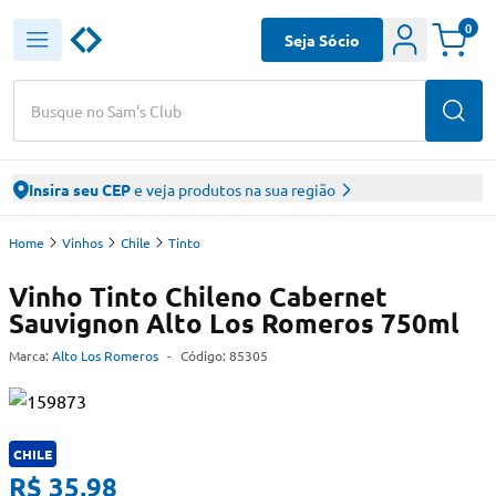
0
Seja Sócio
Busque no Sam's Club
Insira seu CEP
e veja produtos na sua região
Home
Vinhos
Chile
Tinto
Vinho Tinto Chileno Cabernet
Sauvignon Alto Los Romeros 750ml
Marca:
Alto Los Romeros
-
Código:
85305
CHILE
R$ 35,98