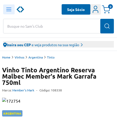
0
Seja Sócio
Busque no Sam's Club
Insira seu CEP
e veja produtos na sua região
Home
Vinhos
Argentina
Tinto
Vinho Tinto Argentino Reserva
Malbec Member's Mark Garrafa
750ml
Marca:
Member's Mark
-
Código:
108338
ARGENTINA