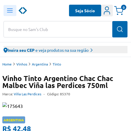
0
Seja Sócio
Busque no Sam's Club
Insira seu CEP
e veja produtos na sua região
Home
Vinhos
Argentina
Tinto
Vinho Tinto Argentino Chac Chac
Malbec Viña las Perdices 750ml
Marca:
Viña Las Perdices
-
Código:
85370
ARGENTINA
R$ 42,48