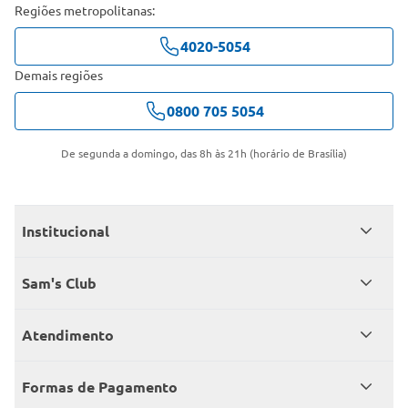
Regiões metropolitanas:
4020-5054
Demais regiões
0800 705 5054
De segunda a domingo, das 8h às 21h (horário de Brasília)
Institucional
Quem somos
Sam's Club
Catálogo
Seja sócio
Atendimento
Trabalhe conosco
Benefícios
Fale conosco
Encontre um Clube
Formas de Pagamento
Member’s Mark