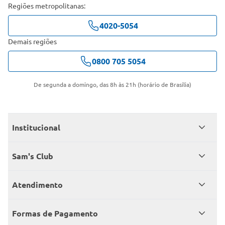
Regiões metropolitanas:
4020-5054
Demais regiões
0800 705 5054
De segunda a domingo, das 8h às 21h (horário de Brasília)
Institucional
Quem somos
Sam's Club
Catálogo
Seja sócio
Atendimento
Trabalhe conosco
Benefícios
Fale conosco
Encontre um Clube
Formas de Pagamento
Member’s Mark