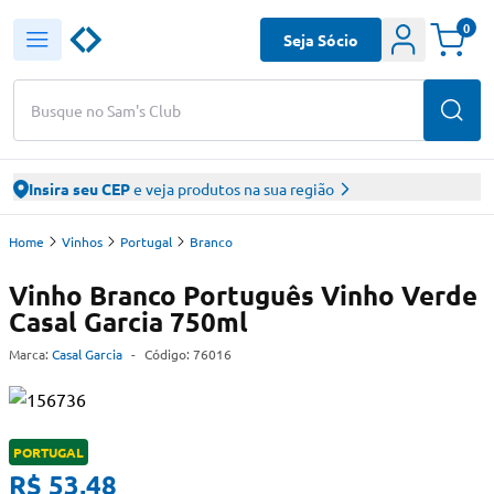
0
Seja Sócio
Busque no Sam's Club
Insira seu CEP
e veja produtos na sua região
Home
Vinhos
Portugal
Branco
Vinho Branco Português Vinho Verde
Casal Garcia 750ml
Marca:
Casal Garcia
-
Código:
76016
PORTUGAL
R$ 53,48