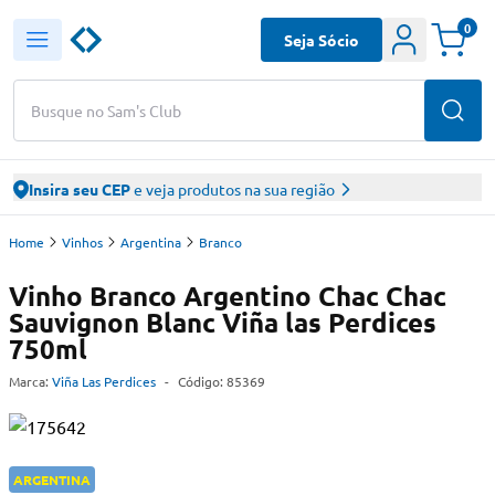
0
Seja Sócio
Busque no Sam's Club
Insira seu CEP
e veja produtos na sua região
Home
Vinhos
Argentina
Branco
Vinho Branco Argentino Chac Chac
Sauvignon Blanc Viña las Perdices
750ml
Marca:
Viña Las Perdices
-
Código:
85369
ARGENTINA