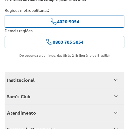
Regiões metropolitanas:
4020-5054
Demais regiões
0800 705 5054
De segunda a domingo, das 8h às 21h (horário de Brasília)
Institucional
Quem somos
Sam's Club
Catálogo
Seja sócio
Atendimento
Trabalhe conosco
Benefícios
Fale conosco
Encontre um Clube