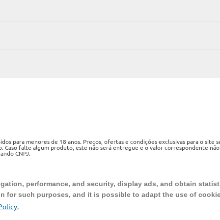
os para menores de 18 anos. Preços, ofertas e condições exclusivas para o site 
o. Caso falte algum produto, este não será entregue e o valor correspondente não
izando CNPJ.
ueri, SP, CEP 06460-020
ation, performance, and security, display ads, and obtain statist
on for such purposes, and it is possible to adapt the use of cooki
Policy.
AMBIENTE SEGURO