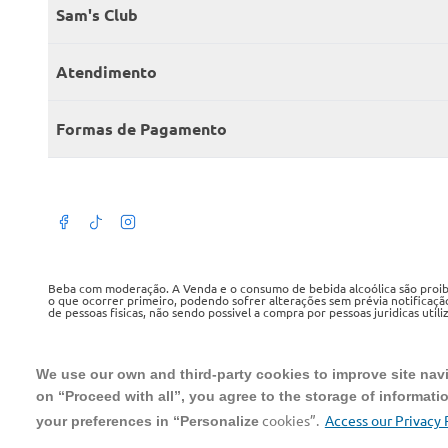
Quem somos
Sam's Club
Catálogo
Seja sócio
Atendimento
Trabalhe conosco
Benefícios
Fale conosco
Encontre um Clube
Formas de Pagamento
Member’s Mark
Atendimento em libras
Televendas
Cartão crédito Sam’s Club
+Negócios
Blog
Dúvidas frequentes
Termos de Uso
Beba com moderação. A Venda e o consumo de bebida alcoólica são proibid
o que ocorrer primeiro, podendo sofrer alterações sem prévia notificaçã
de pessoas fisicas, não sendo possivel a compra por pessoas juridicas util
Política de privacidade
WMB SUPERMERCADOS DO BRASIL LTDA
Política de trocas e devoluções
CNPJ sob o n° 00.063.960/0001-09, sediada na Av. Tucunaré, n° 125, Bar
We use our own and third-party cookies to improve site navig
Tel.: 4020 5054
on “Proceed with all”, you agree to the storage of informati
Regulamento cashback
cookies”.
Access our Privacy 
your preferences in “Personalize