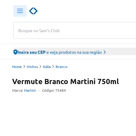
Busque no Sam's Club
Insira seu CEP
e veja produtos na sua região
Home
Vinhos
Itália
Branco
Vermute Branco Martini 750ml
Marca:
Martini
-
Código:
75484