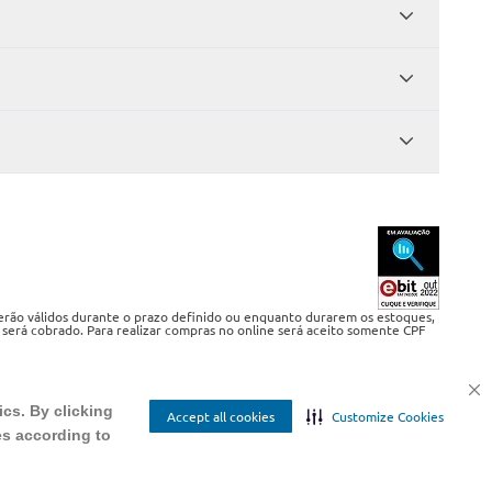
serão válidos durante o prazo definido ou enquanto durarem os estoques,
 será cobrado. Para realizar compras no online será aceito somente CPF
ics. By clicking
Accept all cookies
Customize Cookies
es according to