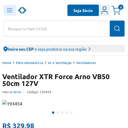
0
Seja Sócio
Busque no Sam's Club
Insira seu CEP
e veja produtos na sua região
Home
Eletrodomésticos
Ar e Ventilação
Ventiladores
Ventilador XTR Force Arno VB50
50cm 127V
Marca:
Arno
-
Código:
126429
R$ 329,98