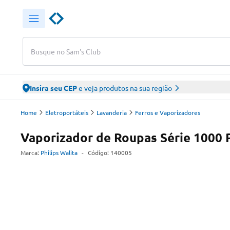
Busque no Sam's Club
Insira seu CEP
e veja produtos na sua região
Home
Eletroportáteis
Lavanderia
Ferros e Vaporizadores
Vaporizador de Roupas Série 1000 
Marca:
Philips Walita
-
Código:
140005