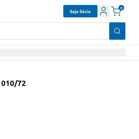
0
Seja Sócio
1010/72