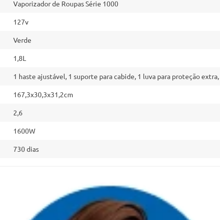
Vaporizador de Roupas Série 1000
127v
Verde
1,8L
1 haste ajustável, 1 suporte para cabide, 1 luva para proteção extra
167,3x30,3x31,2cm
2,6
1600W
730 dias