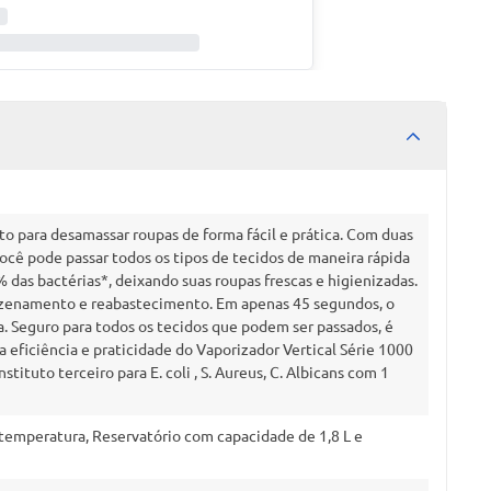
ito para desamassar roupas de forma fácil e prática. Com duas
ocê pode passar todos os tipos de tecidos de maneira rápida
das bactérias*, deixando suas roupas frescas e higienizadas.
azenamento e reabastecimento. Em apenas 45 segundos, o
a. Seguro para todos os tecidos que podem ser passados, é
 eficiência e praticidade do Vaporizador Vertical Série 1000
tituto terceiro para E. coli , S. Aureus, C. Albicans com 1
 temperatura, Reservatório com capacidade de 1,8 L e