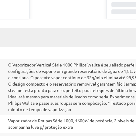
O Vaporizador Vertical Série 1000 Philips Walita é seu aliado perfe
configurações de vapor e um grande reservatório de água de 1,8L, v
e contínua. O potente vapor contínuo de 32g/min elimina até 99,9% 
O design compacto e o reservatório removível garantem fácil arm
steamer está pronto para uso, perfeito para retoques de última hor
ideal até mesmo para materiais delicados como seda. Experimente a
Philips Walita e passe suas roupas sem complicação. * Testado por ins
minuto de tempo de vaporização
Vaporizador de Roupas Série 1000, 1600W de potência, 2 níveis de
acompanha luva p/ proteção extra