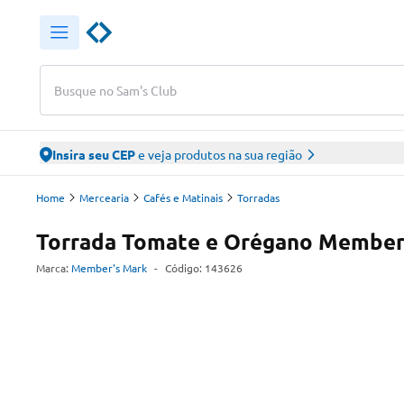
Busque no Sam's Club
Insira seu CEP
e veja produtos na sua região
Home
Mercearia
Cafés e Matinais
Torradas
Torrada Tomate e Orégano Member
Marca:
Member's Mark
-
Código:
143626