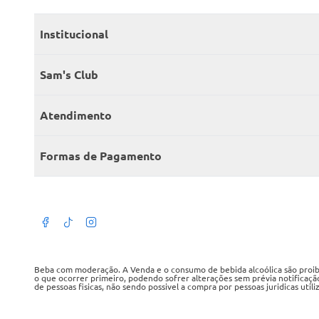
Institucional
Quem somos
Sam's Club
Catálogo
Seja sócio
Atendimento
Trabalhe conosco
Benefícios
Fale conosco
Encontre um Clube
Formas de Pagamento
Member’s Mark
Atendimento em libras
Televendas
Cartão crédito Sam’s Club
+Negócios
Blog
Dúvidas frequentes
Termos de Uso
Beba com moderação. A Venda e o consumo de bebida alcoólica são proibid
o que ocorrer primeiro, podendo sofrer alterações sem prévia notificaçã
de pessoas fisicas, não sendo possivel a compra por pessoas juridicas util
Política de privacidade
WMB SUPERMERCADOS DO BRASIL LTDA