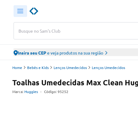
Busque no Sam's Club
Insira seu CEP
e veja produtos na sua região
Home
Bebês e Kids
Lenços Umedecidos
Lenços Umedecidos
Toalhas Umedecidas Max Clean Hug
Marca:
Huggies
-
Código:
95252