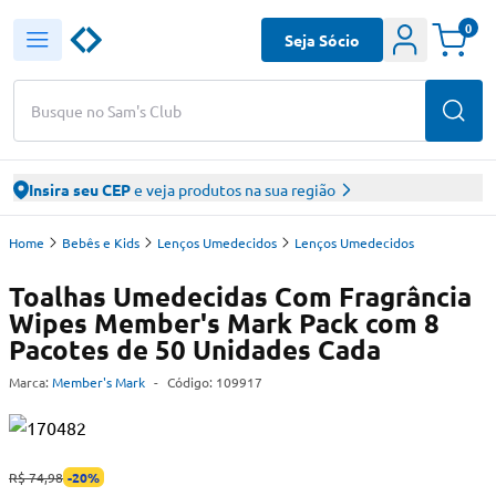
0
Seja Sócio
Busque no Sam's Club
Insira seu CEP
e veja produtos na sua região
Home
Bebês e Kids
Lenços Umedecidos
Lenços Umedecidos
Toalhas Umedecidas Com Fragrância
Wipes Member's Mark Pack com 8
Pacotes de 50 Unidades Cada
Marca:
Member's Mark
-
Código:
109917
R$ 74,98
-
20
%