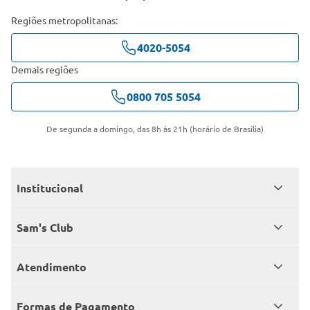
Regiões metropolitanas:
4020-5054
Demais regiões
0800 705 5054
De segunda a domingo, das 8h às 21h (horário de Brasília)
Institucional
Quem somos
Sam's Club
Catálogo
Seja sócio
Atendimento
Trabalhe conosco
Benefícios
Fale conosco
Encontre um Clube
Formas de Pagamento