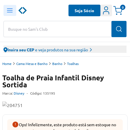
0
Seja Sócio
Busque no Sam's Club
Insira seu CEP
e veja produtos na sua região
Home
Cama Mesa e Banho
Banho
Toalhas
Toalha de Praia Infantil Disney
Sortida
Marca:
Disney
-
Código:
135195
Ops! Infelizmente, este produto está sem estoque no