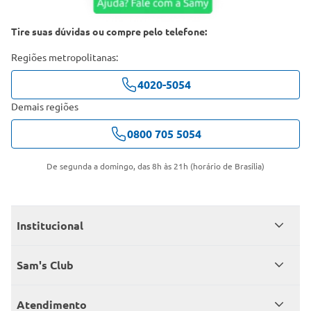
Tire suas dúvidas ou compre pelo telefone:
Regiões metropolitanas:
4020-5054
Demais regiões
0800 705 5054
De segunda a domingo, das 8h às 21h (horário de Brasília)
Institucional
Quem somos
Sam's Club
Catálogo
Seja sócio
Atendimento