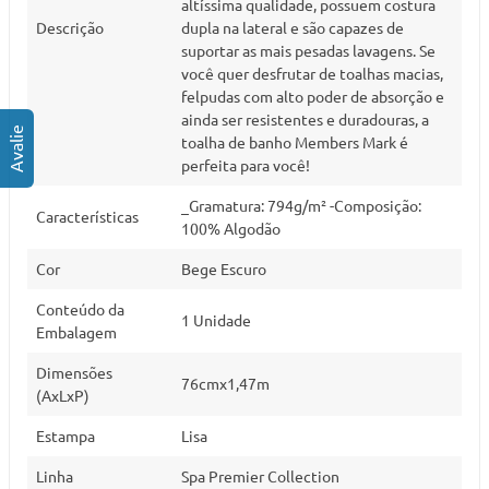
altíssima qualidade, possuem costura
Descrição
dupla na lateral e são capazes de
suportar as mais pesadas lavagens. Se
você quer desfrutar de toalhas macias,
felpudas com alto poder de absorção e
ainda ser resistentes e duradouras, a
toalha de banho Members Mark é
perfeita para você!
_Gramatura: 794g/m² -Composição:
Características
100% Algodão
Cor
Bege Escuro
Conteúdo da
1 Unidade
Embalagem
Dimensões
76cmx1,47m
(AxLxP)
Estampa
Lisa
Linha
Spa Premier Collection