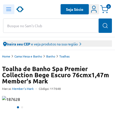
0
Seja Sócio
Busque no Sam's Club
Insira seu CEP
e veja produtos na sua região
Home
Cama Mesa e Banho
Banho
Toalhas
Toalha de Banho Spa Premier
Collection Bege Escuro 76cmx1,47m
Member's Mark
Marca:
Member's Mark
-
Código:
117648