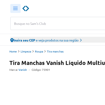
Busque no Sam's Club
Insira seu CEP
e veja produtos na sua região
Home
Limpeza
Roupa
Tira manchas
Tira Manchas Vanish Líquido Multi
Marca:
Vanish
-
Código:
75901