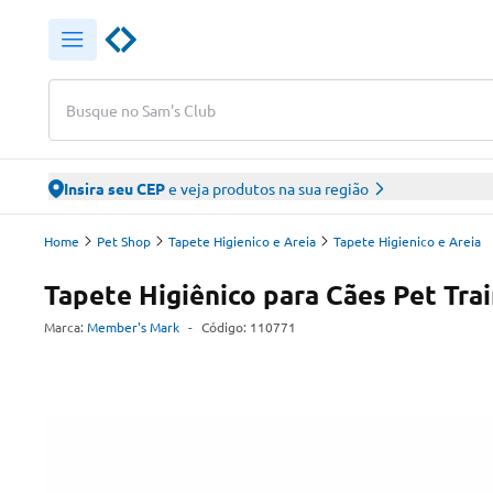
Busque no Sam's Club
Insira seu CEP
e veja produtos na sua região
Home
Pet Shop
Tapete Higienico e Areia
Tapete Higienico e Areia
Tapete Higiênico para Cães Pet Tr
Marca:
Member's Mark
-
Código:
110771