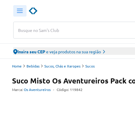
Busque no Sam's Club
Insira seu CEP
e veja produtos na sua região
Home
Bebidas
Sucos, Chás e Xaropes
Sucos
Suco Misto Os Aventureiros Pack 
Marca:
Os Aventureiros
-
Código:
119842