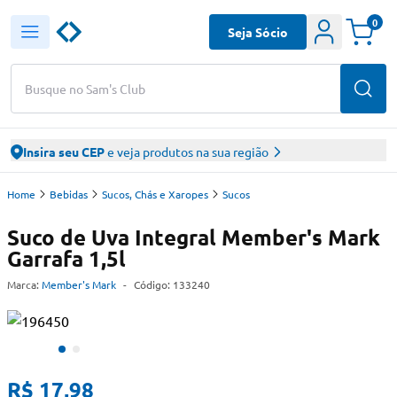
0
Seja Sócio
Busque no Sam's Club
Insira seu CEP
e veja produtos na sua região
Home
Bebidas
Sucos, Chás e Xaropes
Sucos
Suco de Uva Integral Member's Mark
Garrafa 1,5l
Marca:
Member's Mark
-
Código:
133240
R$ 17,98