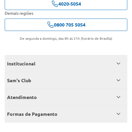
4020-5054
Demais regiões
0800 705 5054
De segunda a domingo, das 8h às 21h (horário de Brasília)
Institucional
Quem somos
Sam's Club
Catálogo
Seja sócio
Atendimento
Trabalhe conosco
Benefícios
Fale conosco
Encontre um Clube
Formas de Pagamento
Member’s Mark
Atendimento em libras
Televendas
Cartão crédito Sam’s Club