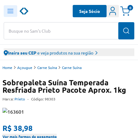
0
Seja Sócio
Busque no Sam's Club
Insira seu CEP
e veja produtos na sua região
Home
Açougue
Carne Suína
Carne Suína
Sobrepaleta Suína Temperada
Resfriada Prieto Pacote Aprox. 1kg
Marca:
Prieto
-
Código:
98303
R$ 38,98
Ver mais formas de pagamento