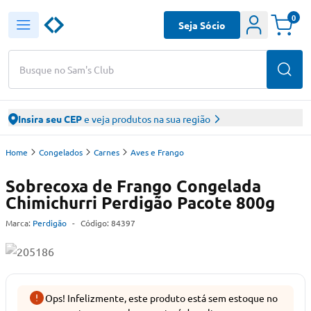
0
Seja Sócio
Busque no Sam's Club
Insira seu CEP
e veja produtos na sua região
Home
Congelados
Carnes
Aves e Frango
Sobrecoxa de Frango Congelada
Chimichurri Perdigão Pacote 800g
Marca:
Perdigão
-
Código:
84397
Ops! Infelizmente, este produto está sem estoque no