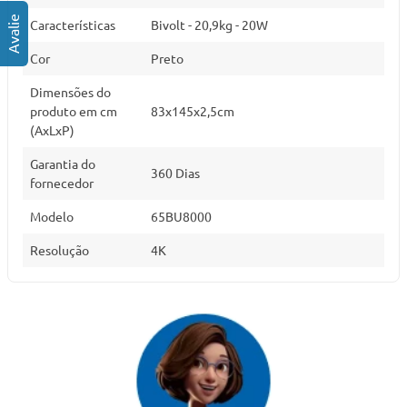
Características
Bivolt - 20,9kg - 20W
Cor
Preto
Dimensões do
produto em cm
83x145x2,5cm
(AxLxP)
Garantia do
360 Dias
fornecedor
Modelo
65BU8000
Resolução
4K