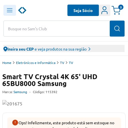
0
Seja Sócio
Busque no Sam's Club
Insira seu CEP
e veja produtos na sua região
Home
Eletrônicos e Informática
TV
TV
Smart TV Crystal 4K 65' UHD
65BU8000 Samsung
Marca:
Samsung
-
Código:
115392
Ops! Infelizmente, este produto está sem estoque no