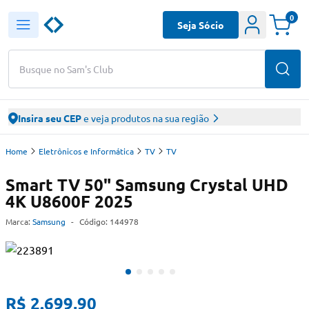
0
Seja Sócio
Busque no Sam's Club
Insira seu CEP
e veja produtos na sua região
Home
Eletrônicos e Informática
TV
TV
Smart TV 50" Samsung Crystal UHD
4K U8600F 2025
Marca:
Samsung
-
Código:
144978
R$ 2.699,90