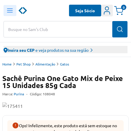
0
Seja Sócio
Busque no Sam's Club
Insira seu CEP
e veja produtos na sua região
Home
Pet Shop
Alimentação
Gatos
Sachê Purina One Gato Mix de Peixe
15 Unidades 85g Cada
Marca:
Purina
-
Código:
108048
Ops! Infelizmente, este produto está sem estoque no