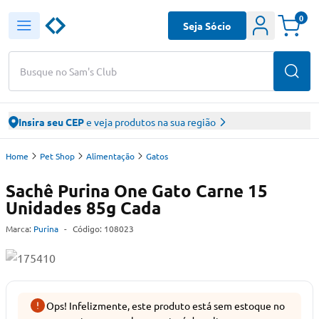
0
Seja Sócio
Busque no Sam's Club
Insira seu CEP
e veja produtos na sua região
Home
Pet Shop
Alimentação
Gatos
Sachê Purina One Gato Carne 15
Unidades 85g Cada
Marca:
Purina
-
Código:
108023
Ops! Infelizmente, este produto está sem estoque no