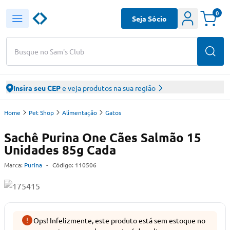
0
Seja Sócio
Busque no Sam's Club
Insira seu CEP
e veja produtos na sua região
Home
Pet Shop
Alimentação
Gatos
Sachê Purina One Cães Salmão 15
Unidades 85g Cada
Marca:
Purina
-
Código:
110506
Ops! Infelizmente, este produto está sem estoque no