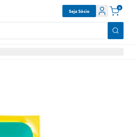
0
Seja Sócio