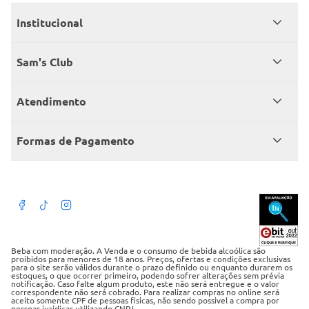
Institucional
Quem somos
Sam's Club
Catálogo
Seja sócio
Atendimento
Trabalhe conosco
Benefícios
Fale conosco
Encontre um Clube
Formas de Pagamento
Member’s Mark
Atendimento em libras
Televendas
Cartão crédito Sam’s Club
+Negócios
Blog
Dúvidas frequentes
Termos de Uso
Beba com moderação. A Venda e o consumo de bebida alcoólica são
proibidos para menores de 18 anos. Preços, ofertas e condições exclusivas
para o site serão válidos durante o prazo definido ou enquanto durarem os
Política de privacidade
estoques, o que ocorrer primeiro, podendo sofrer alterações sem prévia
notificação. Caso falte algum produto, este não será entregue e o valor
correspondente não será cobrado. Para realizar compras no online será
Política de trocas e devoluções
aceito somente CPF de pessoas fisicas, não sendo possivel a compra por
pessoas juridicas utilizando CNPJ.