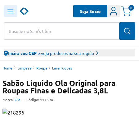
0
Seja Sócio
Busque no Sam's Club
Insira seu CEP
e veja produtos na sua região
Home
Limpeza
Roupa
Lava roupas
Sabão Líquido Ola Original para
Roupas Finas e Delicadas 3,8L
Marca:
Ola
-
Código:
117694