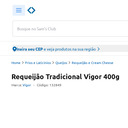
Busque no Sam's Club
Insira seu CEP
e veja produtos na sua região
Home
Frios e Laticinios
Queijos
Requeijão e Cream Cheese
Requeijão Tradicional Vigor 400g
Marca:
Vigor
-
Código:
132849