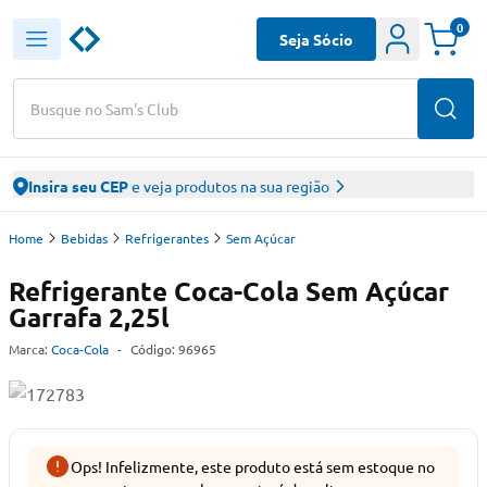
0
Seja Sócio
Busque no Sam's Club
Insira seu CEP
e veja produtos na sua região
Home
Bebidas
Refrigerantes
Sem Açúcar
Refrigerante Coca-Cola Sem Açúcar
Garrafa 2,25l
Marca:
Coca-Cola
-
Código:
96965
Ops! Infelizmente, este produto está sem estoque no