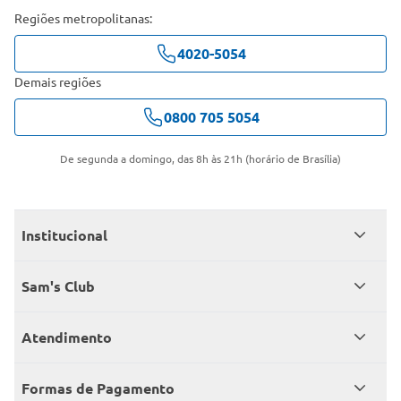
Regiões metropolitanas:
4020-5054
Demais regiões
0800 705 5054
De segunda a domingo, das 8h às 21h (horário de Brasília)
Institucional
Quem somos
Sam's Club
Catálogo
Seja sócio
Atendimento
Trabalhe conosco
Benefícios
Fale conosco
Encontre um Clube
Formas de Pagamento
Member’s Mark