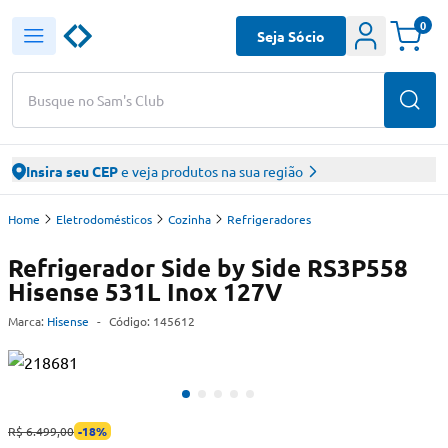
0
Seja Sócio
Busque no Sam's Club
Insira seu CEP
e veja produtos na sua região
Home
Eletrodomésticos
Cozinha
Refrigeradores
Refrigerador Side by Side RS3P558
Hisense 531L Inox 127V
Marca:
Hisense
-
Código:
145612
R$ 6.499,00
-
18
%