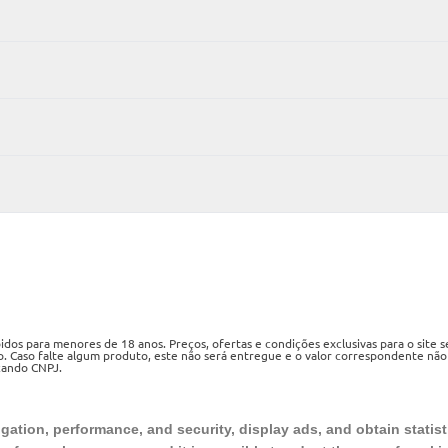
os para menores de 18 anos. Preços, ofertas e condições exclusivas para o site 
o. Caso falte algum produto, este não será entregue e o valor correspondente não
izando CNPJ.
ueri, SP, CEP 06460-020
ation, performance, and security, display ads, and obtain statist