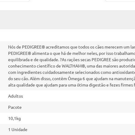
Nós de PEDIGREE® acreditamos que todos os cães merecem um lar 
PEDIGREE® alimenta o que há de melhor neles, por isso trabalhamo
equilibrada e de qualidade. ?As rações secas PEDIGREE são produzi
conhecimento científico de WALTHAM®, uma das maiores autoridad
com ingredientes cuidadosamente selecionados como antioxidantes
do seu cão. Além disso, contêm Ômega 6 que ajudam na manutenção
alta qualidade que ajudam para uma ótima digestão e fezes firmes f
Adultos
Pacote
10,1kg
1 Unidade