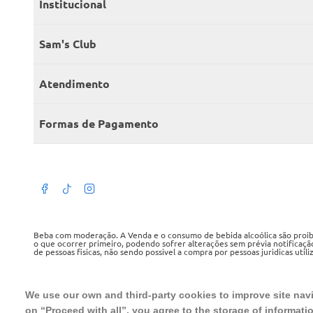
Institucional
Quem somos
Sam's Club
Catálogo
Seja sócio
Atendimento
Trabalhe conosco
Benefícios
Fale conosco
Encontre um Clube
Formas de Pagamento
Member’s Mark
Atendimento em libras
Televendas
Cartão crédito Sam’s Club
+Negócios
Blog
Dúvidas frequentes
Termos de Uso
Beba com moderação. A Venda e o consumo de bebida alcoólica são proibid
o que ocorrer primeiro, podendo sofrer alterações sem prévia notificaçã
de pessoas fisicas, não sendo possivel a compra por pessoas juridicas util
Política de privacidade
WMB SUPERMERCADOS DO BRASIL LTDA
Política de trocas e devoluções
CNPJ sob o n° 00.063.960/0001-09, sediada na Av. Tucunaré, n° 125, Bar
We use our own and third-party cookies to improve site navig
Tel.: 4020 5054
on “Proceed with all”, you agree to the storage of informati
Regulamento cashback