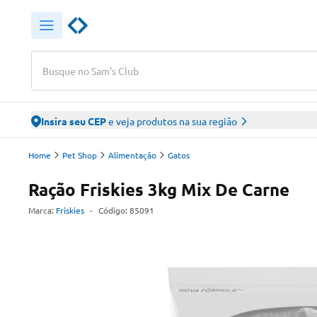
Busque no Sam's Club
Insira seu CEP
e veja produtos na sua região
Home
Pet Shop
Alimentação
Gatos
Ração Friskies 3kg Mix De Carne
Marca:
Friskies
-
Código:
85091