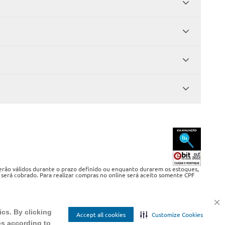
serão válidos durante o prazo definido ou enquanto durarem os estoques,
 será cobrado. Para realizar compras no online será aceito somente CPF
ics. By clicking
Accept all cookies
Customize Cookies
es according to