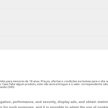
os para menores de 18 anos. Preços, ofertas e condições exclusivas para o site 
o. Caso falte algum produto, este não será entregue e o valor correspondente não
izando CNPJ.
ueri, SP, CEP 06460-020
ation, performance, and security, display ads, and obtain statist
on for such purposes, and it is possible to adapt the use of cooki