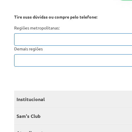
Tire suas dúvidas ou compre pelo telefone:
Regiões metropolitanas:
Demais regiões
Institucional
Quem somos
Sam's Club
Catálogo
Seja sócio