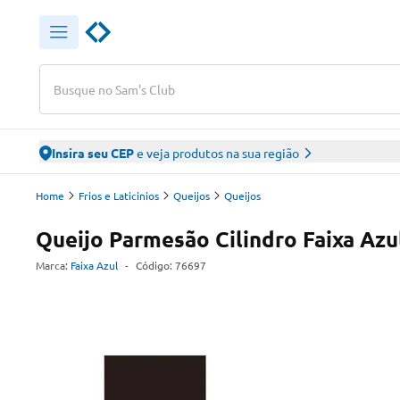
Busque no Sam's Club
Insira seu CEP
e veja produtos na sua região
Home
Frios e Laticinios
Queijos
Queijos
Queijo Parmesão Cilindro Faixa Azu
Marca:
Faixa Azul
-
Código:
76697