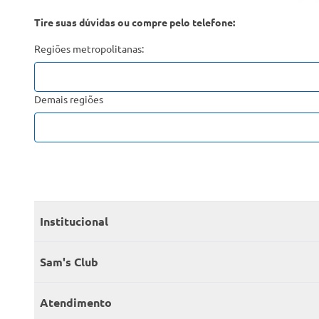
Tire suas dúvidas ou compre pelo telefone:
Regiões metropolitanas:
Demais regiões
Institucional
Quem somos
Sam's Club
Catálogo
Seja sócio
Atendimento
Trabalhe conosco