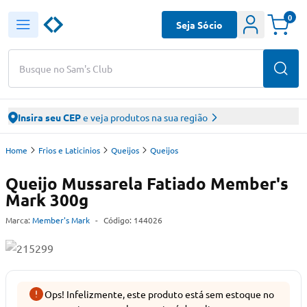
0
Seja Sócio
Busque no Sam's Club
Insira seu CEP
e veja produtos na sua região
Home
Frios e Laticinios
Queijos
Queijos
Queijo Mussarela Fatiado Member's
Mark 300g
Marca:
Member's Mark
-
Código:
144026
Ops! Infelizmente, este produto está sem estoque no