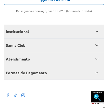
De segunda a domingo, das 8h às 21h (horário de Brasília)
Institucional
Quem somos
Sam's Club
Catálogo
Seja sócio
Atendimento
Trabalhe conosco
Benefícios
Fale conosco
Encontre um Clube
Formas de Pagamento
Member’s Mark
Atendimento em libras
Televendas
Cartão crédito Sam’s Club
+Negócios
Blog
Dúvidas frequentes