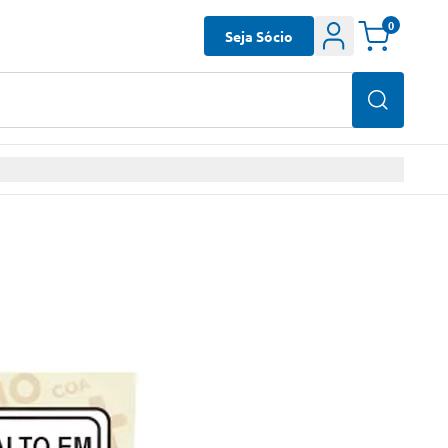
0
Seja Sócio