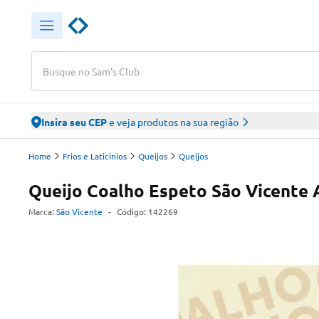
Busque no Sam's Club
Insira seu CEP
e veja produtos na sua região
Home
Frios e Laticinios
Queijos
Queijos
Queijo Coalho Espeto São Vicente 
Marca:
São Vicente
-
Código:
142269