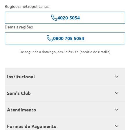
Regiões metropolitanas:
4020-5054
Demais regiões
0800 705 5054
De segunda a domingo, das 8h às 21h (horário de Brasília)
Institucional
Quem somos
Sam's Club
Catálogo
Seja sócio
Atendimento
Trabalhe conosco
Benefícios
Fale conosco
Encontre um Clube
Formas de Pagamento