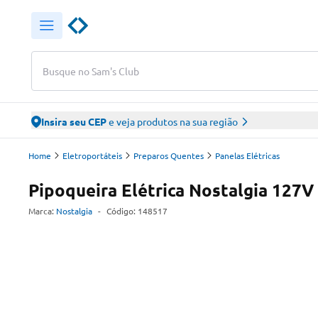
Busque no Sam's Club
Insira seu CEP
e veja produtos na sua região
Home
Eletroportáteis
Preparos Quentes
Panelas Elétricas
Pipoqueira Elétrica Nostalgia 127V
Marca:
Nostalgia
-
Código:
148517